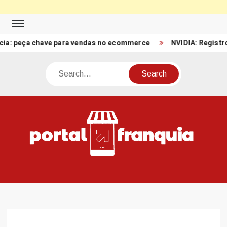
Skip
to
peça chave para vendas no ecommerce
NVIDIA: Registro de Re
content
Search
PO
Porta
FRA
Notíci
Conte
Relacio
ao mun
Franch
Brasil