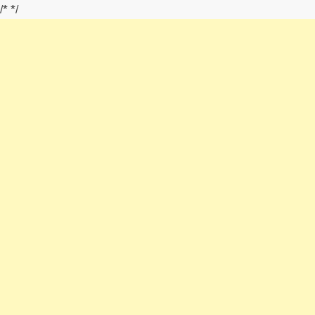
/*
*/