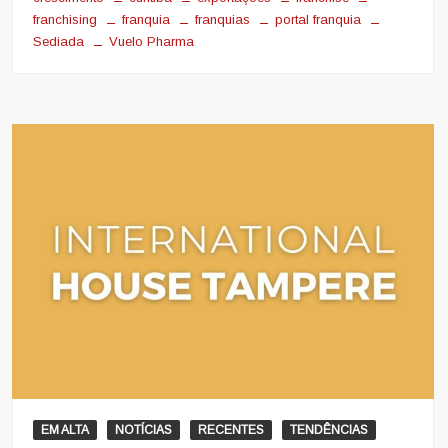
franchising
franquia
franquias
portal franquia
Sediada
Vuelo Pharma
EM ALTA
NOTÍCIAS
RECENTES
TENDÊNCIAS