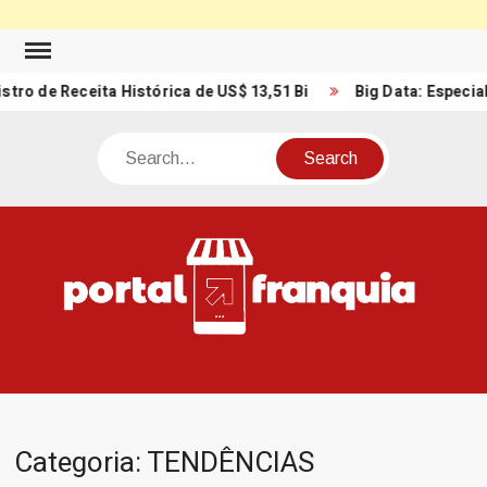
Skip
to
Receita Histórica de US$ 13,51 Bi
Big Data: Especialista re
content
Search
PO
Porta
FRA
Notíci
Conte
Relacio
ao mun
Franch
Categoria:
TENDÊNCIAS
Brasil