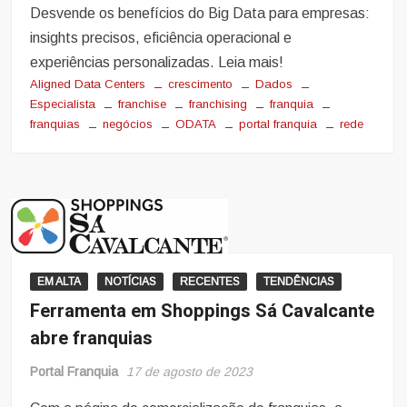
Desvende os benefícios do Big Data para empresas:
insights precisos, eficiência operacional e
experiências personalizadas. Leia mais!
Aligned Data Centers
crescimento
Dados
Especialista
franchise
franchising
franquia
franquias
negócios
ODATA
portal franquia
rede
EM ALTA
NOTÍCIAS
RECENTES
TENDÊNCIAS
Ferramenta em Shoppings Sá Cavalcante
abre franquias
Portal Franquia
17 de agosto de 2023