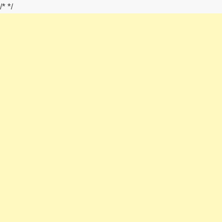
/*
*/