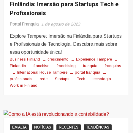
Finlândia: Imersão para Startups Tech e
Profissionais
Portal Franquia
1 de agosto de 2023
Explore Tampere: Imersão na Finlândia para Startups
e Profissionais de Tecnologia. Descubra mais sobre
essa oportunidade única!
Business Finland
crescimento
Experience Tampere
Finlandia
franchise
franchising
franquia
franquias
International House Tampere
portal franquia
profissionais
rede
Startups
Tech
tecnologia
Work in Finland
EM ALTA
NOTÍCIAS
RECENTES
TENDÊNCIAS