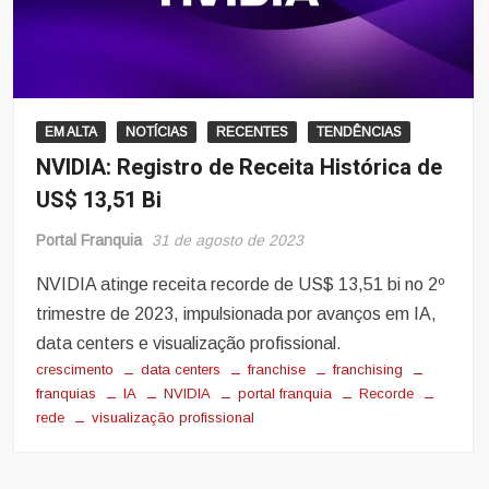
EM ALTA
NOTÍCIAS
RECENTES
TENDÊNCIAS
NVIDIA: Registro de Receita Histórica de
US$ 13,51 Bi
Portal Franquia
31 de agosto de 2023
NVIDIA atinge receita recorde de US$ 13,51 bi no 2º
trimestre de 2023, impulsionada por avanços em IA,
data centers e visualização profissional.
crescimento
data centers
franchise
franchising
franquias
IA
NVIDIA
portal franquia
Recorde
rede
visualização profissional