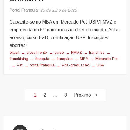
Portal Franquia
25 de julho de 2023
Capacite-se no MBA em Mercado Pet USP/FMVZ e
empreenda no 6º maior mercado Pet do mundo. Aulas
ao vivo, curso EaD, certificação USP. Inscrições
abertas!
brasil
crescimento
curso
FMVZ
franchise
franchising
franquia
franquias
MBA
Mercado Pet
Pet
portal franquia
Pós-graduação
USP
Paginação
1
2
…
8
Próximo
de
posts