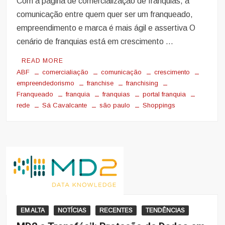
Com a página de comercialização de franquias, a
comunicação entre quem quer ser um franqueado,
empreendimento e marca é mais ágil e assertiva O
cenário de franquias está em crescimento …
READ MORE
ABF
comercialiação
comunicação
crescimento
empreendedorismo
franchise
franchising
Franqueado
franquia
franquias
portal franquia
rede
Sá Cavalcante
são paulo
Shoppings
EM ALTA
NOTÍCIAS
RECENTES
TENDÊNCIAS