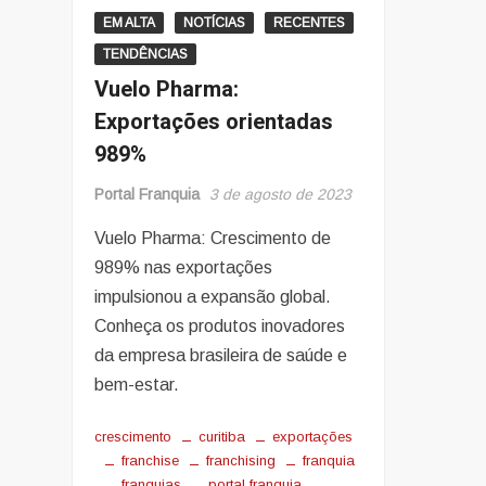
EM ALTA
NOTÍCIAS
RECENTES
TENDÊNCIAS
Vuelo Pharma:
Exportações orientadas
989%
Portal Franquia
3 de agosto de 2023
Vuelo Pharma: Crescimento de
989% nas exportações
impulsionou a expansão global.
Conheça os produtos inovadores
da empresa brasileira de saúde e
bem-estar.
crescimento
curitiba
exportações
franchise
franchising
franquia
franquias
portal franquia