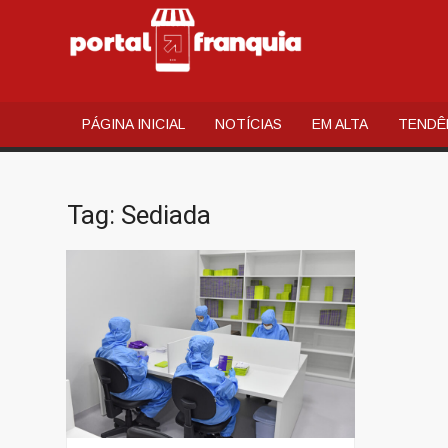
PORT
Portal de
Notícias e
FRAN
Conteúdos
PÁGINA INICIAL
NOTÍCIAS
EM ALTA
TENDÊ
Relacionados
ao mundo do
Franchising
Brasileiro
Tag:
Sediada