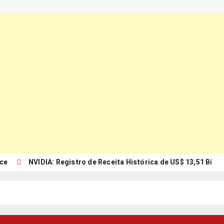
rce
NVIDIA: Registro de Receita Histórica de US$ 13,51 Bi
erramenta em Shoppings Sá Cavalcante abre franquias
ma: Exportações orientadas 989%
omo a IA está revolucionando a contabilidade?