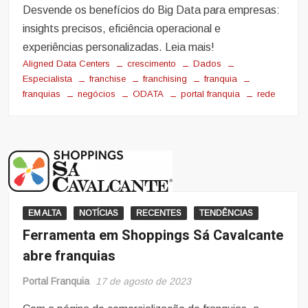
Desvende os benefícios do Big Data para empresas:
insights precisos, eficiência operacional e
experiências personalizadas. Leia mais!
Aligned Data Centers
crescimento
Dados
Especialista
franchise
franchising
franquia
franquias
negócios
ODATA
portal franquia
rede
EM ALTA
NOTÍCIAS
RECENTES
TENDÊNCIAS
Ferramenta em Shoppings Sá Cavalcante
abre franquias
Portal Franquia
17 de agosto de 2023