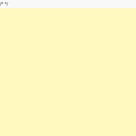
/*
*/