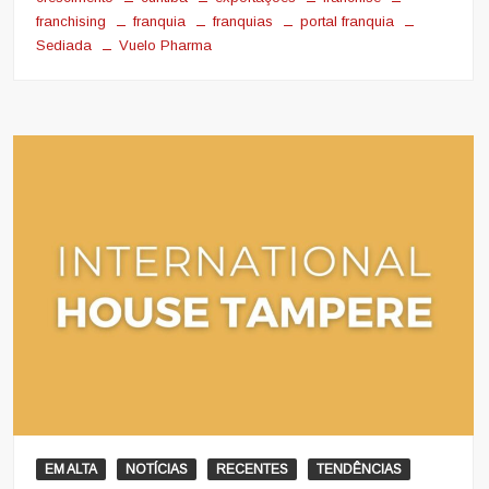
franchising
franquia
franquias
portal franquia
Sediada
Vuelo Pharma
EM ALTA
NOTÍCIAS
RECENTES
TENDÊNCIAS