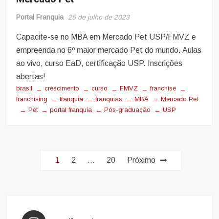
Portal Franquia
25 de julho de 2023
Capacite-se no MBA em Mercado Pet USP/FMVZ e
empreenda no 6º maior mercado Pet do mundo. Aulas
ao vivo, curso EaD, certificação USP. Inscrições
abertas!
brasil
crescimento
curso
FMVZ
franchise
franchising
franquia
franquias
MBA
Mercado Pet
Pet
portal franquia
Pós-graduação
USP
Paginação
1
2
…
20
Próximo
de
posts