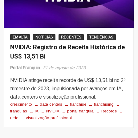
EM ALTA
NOTÍCIAS
RECENTES
TENDÊNCIAS
NVIDIA: Registro de Receita Histórica de
US$ 13,51 Bi
Portal Franquia
31 de agosto de 2023
NVIDIA atinge receita recorde de US$ 13,51 bi no 2º
trimestre de 2023, impulsionada por avanços em IA,
data centers e visualização profissional.
crescimento
data centers
franchise
franchising
franquias
IA
NVIDIA
portal franquia
Recorde
rede
visualização profissional