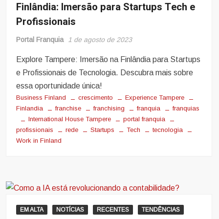
Finlândia: Imersão para Startups Tech e
Profissionais
Portal Franquia
1 de agosto de 2023
Explore Tampere: Imersão na Finlândia para Startups
e Profissionais de Tecnologia. Descubra mais sobre
essa oportunidade única!
Business Finland
crescimento
Experience Tampere
Finlandia
franchise
franchising
franquia
franquias
International House Tampere
portal franquia
profissionais
rede
Startups
Tech
tecnologia
Work in Finland
EM ALTA
NOTÍCIAS
RECENTES
TENDÊNCIAS