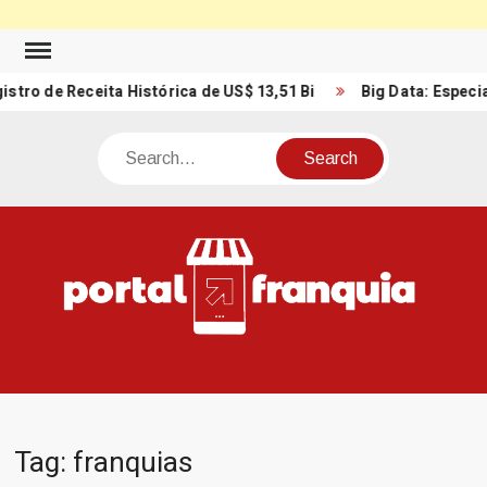
Skip
to
 Receita Histórica de US$ 13,51 Bi
Big Data: Especialista r
content
Search
PO
Porta
FRA
Notíci
Conte
Relacio
ao mun
Franch
Tag:
franquias
Brasil