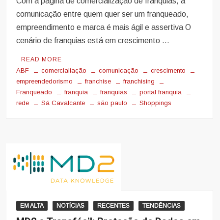
Com a página de comercialização de franquias, a
comunicação entre quem quer ser um franqueado,
empreendimento e marca é mais ágil e assertiva O
cenário de franquias está em crescimento …
READ MORE
ABF
comercialiação
comunicação
crescimento
empreendedorismo
franchise
franchising
Franqueado
franquia
franquias
portal franquia
rede
Sá Cavalcante
são paulo
Shoppings
EM ALTA
NOTÍCIAS
RECENTES
TENDÊNCIAS