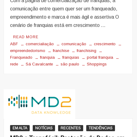
Com a página de comercialização de franquias, a
comunicação entre quem quer ser um franqueado,
empreendimento e marca é mais ágil e assertiva O
cenário de franquias está em crescimento …
READ MORE
ABF
comercialiação
comunicação
crescimento
empreendedorismo
franchise
franchising
Franqueado
franquia
franquias
portal franquia
rede
Sá Cavalcante
são paulo
Shoppings
EM ALTA
NOTÍCIAS
RECENTES
TENDÊNCIAS