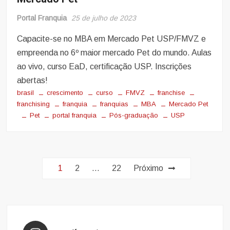
Portal Franquia
25 de julho de 2023
Capacite-se no MBA em Mercado Pet USP/FMVZ e
empreenda no 6º maior mercado Pet do mundo. Aulas
ao vivo, curso EaD, certificação USP. Inscrições
abertas!
brasil
crescimento
curso
FMVZ
franchise
franchising
franquia
franquias
MBA
Mercado Pet
Pet
portal franquia
Pós-graduação
USP
Paginação
1
2
…
22
Próximo
de
posts