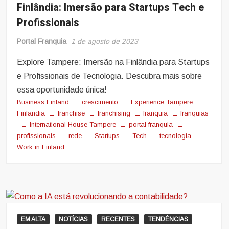
Finlândia: Imersão para Startups Tech e
Profissionais
Portal Franquia
1 de agosto de 2023
Explore Tampere: Imersão na Finlândia para Startups
e Profissionais de Tecnologia. Descubra mais sobre
essa oportunidade única!
Business Finland
crescimento
Experience Tampere
Finlandia
franchise
franchising
franquia
franquias
International House Tampere
portal franquia
profissionais
rede
Startups
Tech
tecnologia
Work in Finland
EM ALTA
NOTÍCIAS
RECENTES
TENDÊNCIAS