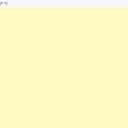
/*
*/