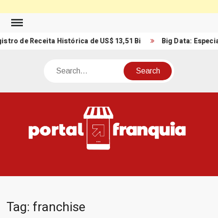
Skip
to
 Receita Histórica de US$ 13,51 Bi
Big Data: Especialista r
content
Search
PO
Porta
FRA
Notíci
Conte
Relacio
ao mun
Franch
Tag:
franchise
Brasil