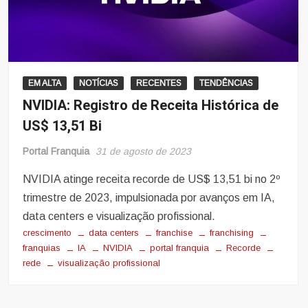
EM ALTA
NOTÍCIAS
RECENTES
TENDÊNCIAS
NVIDIA: Registro de Receita Histórica de
US$ 13,51 Bi
Portal Franquia
31 de agosto de 2023
NVIDIA atinge receita recorde de US$ 13,51 bi no 2º
trimestre de 2023, impulsionada por avanços em IA,
data centers e visualização profissional.
crescimento
data centers
franchise
franchising
franquias
IA
NVIDIA
portal franquia
Recorde
rede
visualização profissional