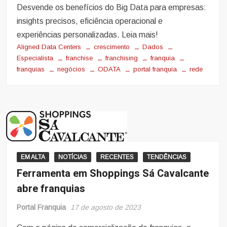
Desvende os benefícios do Big Data para empresas:
insights precisos, eficiência operacional e
experiências personalizadas. Leia mais!
Aligned Data Centers
crescimento
Dados
Especialista
franchise
franchising
franquia
franquias
negócios
ODATA
portal franquia
rede
EM ALTA
NOTÍCIAS
RECENTES
TENDÊNCIAS
Ferramenta em Shoppings Sá Cavalcante
abre franquias
Portal Franquia
17 de agosto de 2023