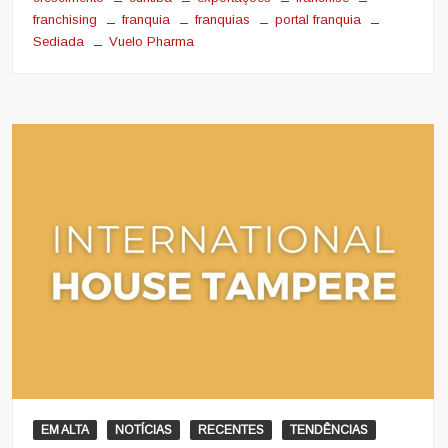
franchising
franquia
franquias
portal franquia
Sediada
Vuelo Pharma
EM ALTA
NOTÍCIAS
RECENTES
TENDÊNCIAS