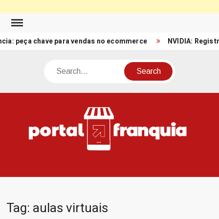
Skip
to
peça chave para vendas no ecommerce
NVIDIA: Registro de R
content
Search
PO
Porta
FRA
Notíci
Conte
Relacio
ao mun
Franch
Tag:
aulas virtuais
Brasil