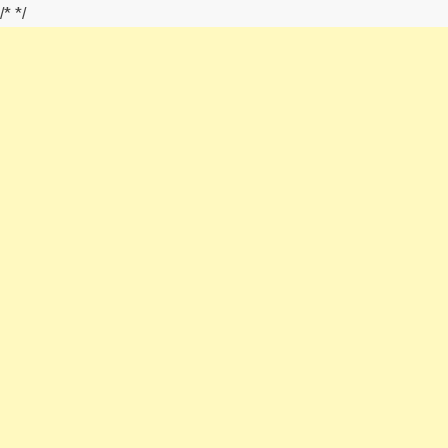
/*
*/