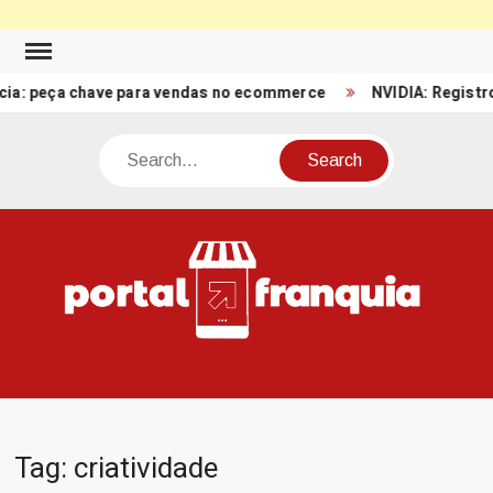
Skip
to
peça chave para vendas no ecommerce
NVIDIA: Registro de Re
content
Search
PO
Porta
FRA
Notíci
Conte
Relacio
ao mun
Franch
Tag:
criatividade
Brasil