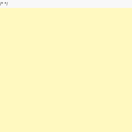
/*
*/