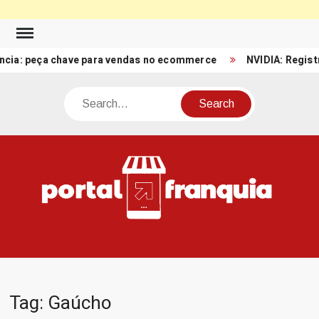
Skip
to
 peça chave para vendas no ecommerce
NVIDIA: Registro de R
content
Search
PO
Porta
FRA
Notíci
Conte
Relacio
ao mun
Franch
Tag:
Gaúcho
Brasil