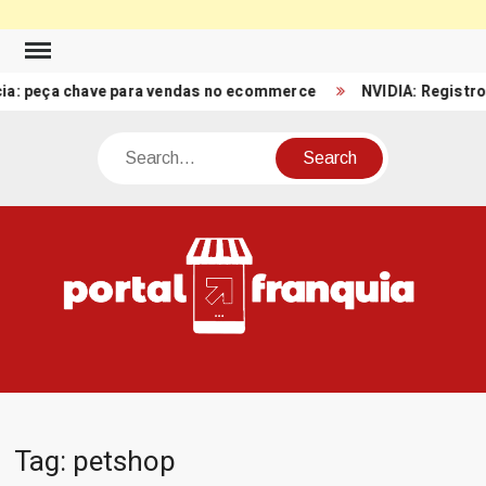
Skip
to
eça chave para vendas no ecommerce
NVIDIA: Registro de Re
content
Search
PO
Porta
FRA
Notíci
Conte
Relacio
ao mun
Franch
Tag:
petshop
Brasil