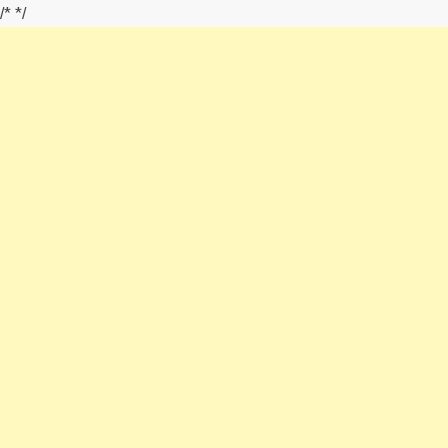
/*
*/