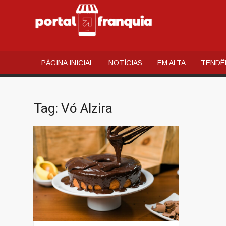
PORT
Portal de
Notícias e
FRAN
Conteúdos
PÁGINA INICIAL
NOTÍCIAS
EM ALTA
TENDÊ
Relacionados
ao mundo do
Franchising
Brasileiro
Tag:
Vó Alzira