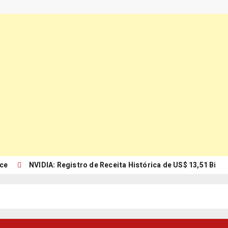
rce
NVIDIA: Registro de Receita Histórica de US$ 13,51 Bi
erramenta em Shoppings Sá Cavalcante abre franquias
ma: Exportações orientadas 989%
omo a IA está revolucionando a contabilidade?