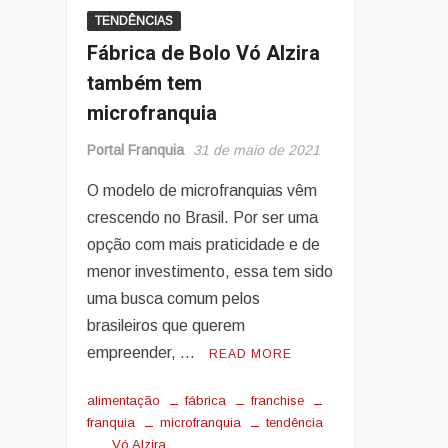
TENDÊNCIAS
Fábrica de Bolo Vó Alzira
também tem
microfranquia
Portal Franquia
31 de maio de 2021
O modelo de microfranquias vêm
crescendo no Brasil. Por ser uma
opção com mais praticidade e de
menor investimento, essa tem sido
uma busca comum pelos
brasileiros que querem
empreender, …
READ MORE
alimentação
fábrica
franchise
franquia
microfranquia
tendência
Vó Alzira