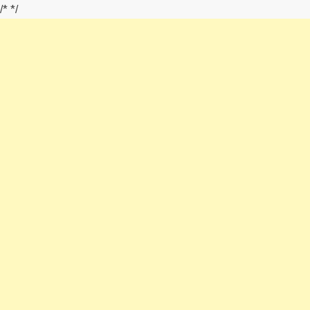
/*
*/