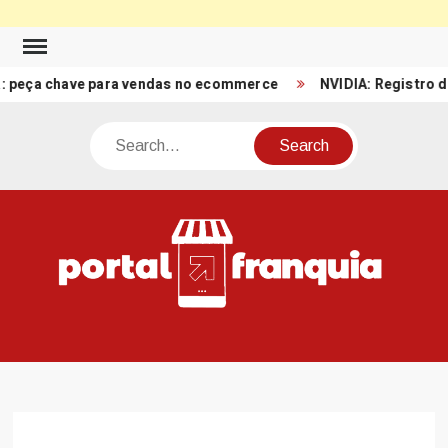
Skip
to
 chave para vendas no ecommerce
NVIDIA: Registro de Recei
content
Search
PO
Porta
FRA
Notíci
Conte
Relacio
ao mun
Franch
Brasil