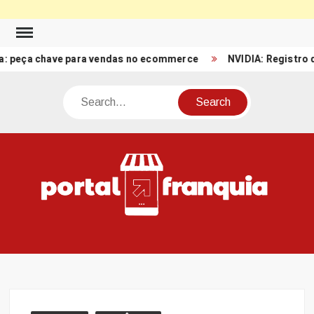
Skip
to
a chave para vendas no ecommerce
NVIDIA: Registro de Rece
content
Search
PO
Porta
FRA
Notíci
Conte
Relacio
ao mun
Franch
Brasil