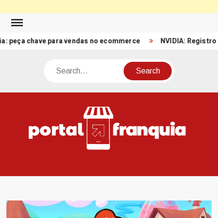
Skip
to
eça chave para vendas no ecommerce
NVIDIA: Registro de Re
content
Search
PO
Porta
FRA
Notíci
Conte
Relacio
ao mun
Franch
Brasil