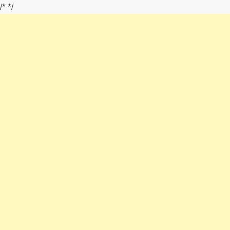
/*
*/