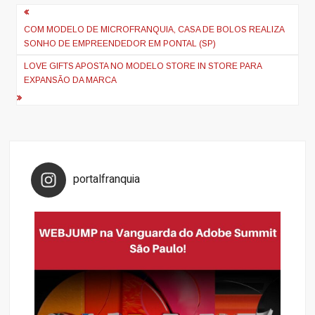
Navegação
de
COM MODELO DE MICROFRANQUIA, CASA DE BOLOS REALIZA
SONHO DE EMPREENDEDOR EM PONTAL (SP)
Post
LOVE GIFTS APOSTA NO MODELO STORE IN STORE PARA
EXPANSÃO DA MARCA
portalfranquia