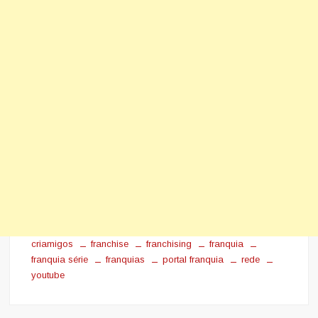
criamigos
franchise
franchising
franquia
franquia série
franquias
portal franquia
rede
youtube