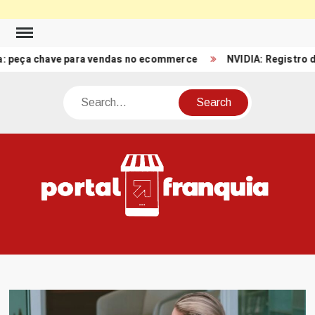
Skip
to
a chave para vendas no ecommerce
NVIDIA: Registro de Recei
content
Search
PO
Porta
FRA
Notíci
Conte
Relacio
ao mun
Franch
Brasil