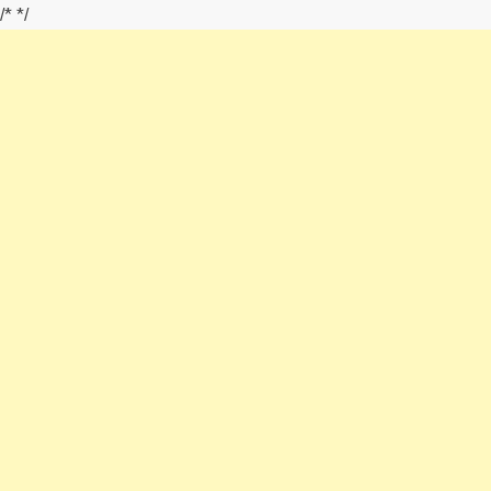
/*
*/