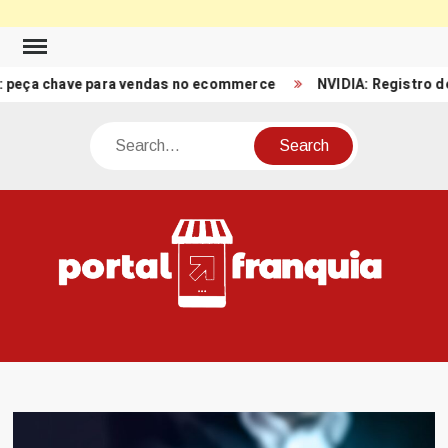
Skip
to
chave para vendas no ecommerce
NVIDIA: Registro de Receit
content
Search
PO
Porta
FRA
Notíci
Conte
Relacio
ao mun
Franch
Brasil