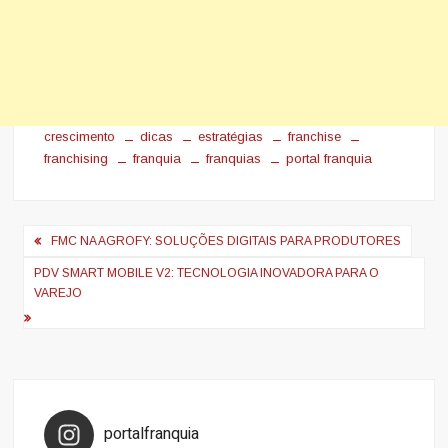
crescimento
dicas
estratégias
franchise
franchising
franquia
franquias
portal franquia
Navegação
FMC NA AGROFY: SOLUÇÕES DIGITAIS PARA PRODUTORES
de
PDV SMART MOBILE V2: TECNOLOGIA INOVADORA PARA O
Post
VAREJO
portalfranquia