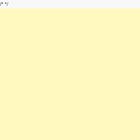
/*
*/