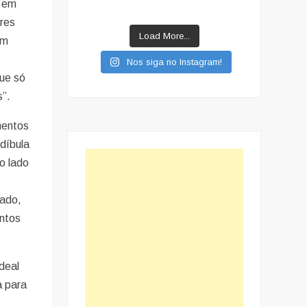
o em
ores
Load More...
Em
Nos siga no Instagram!
que só
s”.
mentos
díbula
o lado
cado,
entos
deal
a para