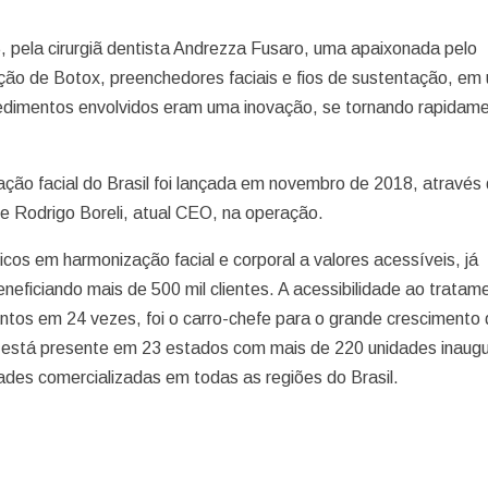
5, pela cirurgiã dentista Andrezza Fusaro, uma apaixonada pelo
ção de Botox, preenchedores faciais e fios de sustentação, em
cedimentos envolvidos eram uma inovação, se tornando rapidam
zação facial do Brasil foi lançada em novembro de 2018, atravé
 e Rodrigo Boreli, atual CEO, na operação.
os em harmonização facial e corporal a valores acessíveis, já
neficiando mais de 500 mil clientes. A acessibilidade ao tratam
tos em 24 vezes, foi o carro-chefe para o grande crescimento
 está presente em 23 estados com mais de 220 unidades inaug
ades comercializadas em todas as regiões do Brasil.