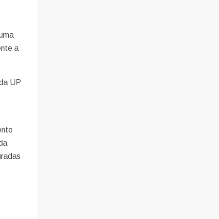
 uma
ente a
s da UP
ento
 da
uradas