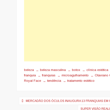
beleza
beleza masculina
botox
clínica estética
franquia
franquias
microagulhamento
Otaviano 
Royal Face
tendência
tratamento estético
Navegação
MERCADÃO DOS ÓCULOS INAUGURA 13 FRANQUIAS EM
de
SUPER VISÃO REAL