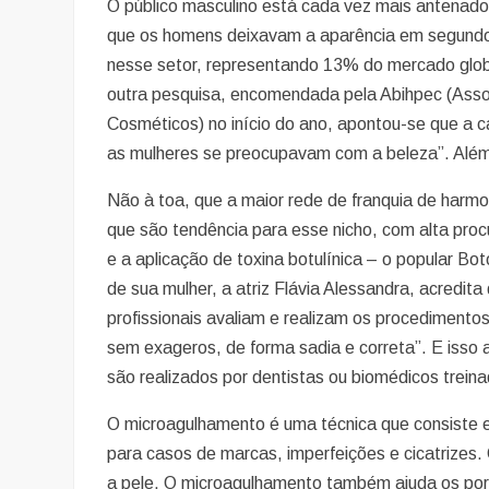
O público masculino está cada vez mais antenado
que os homens deixavam a aparência em segundo pl
nesse setor, representando 13% do mercado globa
outra pesquisa, encomendada pela Abihpec (Associ
Cosméticos) no início do ano, apontou-se que a 
as mulheres se preocupavam com a beleza”. Além
Não à toa, que a maior rede de franquia de harmo
que são tendência para esse nicho, com alta pro
e a aplicação de toxina botulínica – o popular B
de sua mulher, a atriz Flávia Alessandra, acredi
profissionais avaliam e realizam os procedimento
sem exageros, de forma sadia e correta”. E isso 
são realizados por dentistas ou biomédicos trein
O microagulhamento é uma técnica que consiste e
para casos de marcas, imperfeições e cicatrizes.
a pele. O microagulhamento também ajuda os poros