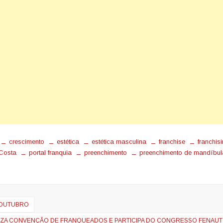
crescimento
estética
estética masculina
franchise
franchis
Costa
portal franquia
preenchimento
preenchimento de mandíbul
 OUTUBRO
IZA CONVENÇÃO DE FRANQUEADOS E PARTICIPA DO CONGRESSO FENAUT