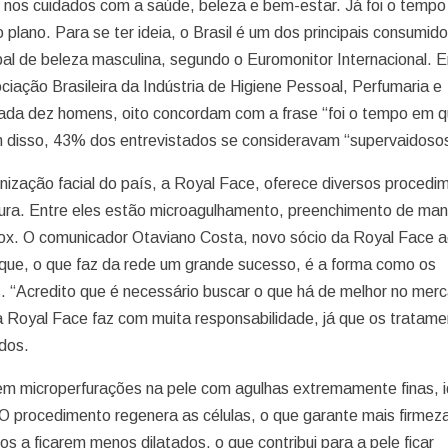
 nos cuidados com a saúde, beleza e bem-estar. Já foi o temp
ano. Para se ter ideia, o Brasil é um dos principais consumid
l de beleza masculina, segundo o Euromonitor Internacional. 
ação Brasileira da Indústria de Higiene Pessoal, Perfumaria e
cada dez homens, oito concordam com a frase “foi o tempo em 
 disso, 43% dos entrevistados se consideravam “supervaidoso
nização facial do país, a Royal Face, oferece diversos procedi
cura. Entre eles estão microagulhamento, preenchimento de man
otox. O comunicador Otaviano Costa, novo sócio da Royal Face a
ta que, o que faz da rede um grande sucesso, é a forma como os
s. “Acredito que é necessário buscar o que há de melhor no mer
a Royal Face faz com muita responsabilidade, já que os tratam
ados.
m microperfurações na pele com agulhas extremamente finas, i
 O procedimento regenera as células, o que garante mais firmez
 a ficarem menos dilatados, o que contribui para a pele ficar