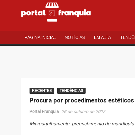
PORT
Portal de
Notícias e
FRAN
Conteúdos
PÁGINA INICIAL
NOTÍCIAS
EM ALTA
TENDÊ
Relacionados
ao mundo do
Franchising
Brasileiro
RECENTES
TENDÊNCIAS
Procura por procedimentos estéticos
Portal Franquia
26 de outubro de 2022
Microagulhamento, preenchimento de mandíbula 