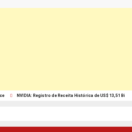
rce
NVIDIA: Registro de Receita Histórica de US$ 13,51 Bi
erramenta em Shoppings Sá Cavalcante abre franquias
ma: Exportações orientadas 989%
omo a IA está revolucionando a contabilidade?