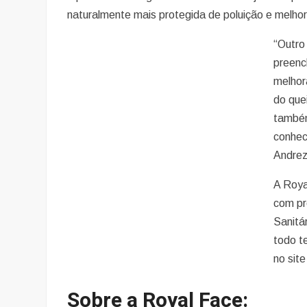
naturalmente mais protegida de poluição e melhor
“Outro
preenc
melhor
do que
também
conhec
Andrez
A Roya
com pr
Sanitá
todo t
no site
Sobre a Royal Face: