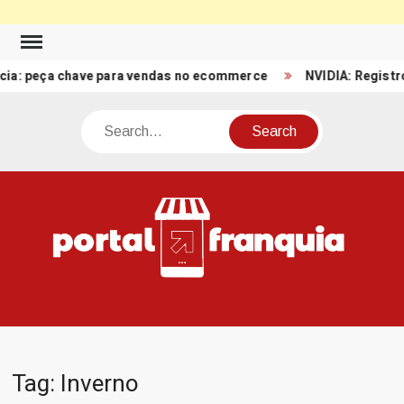
Skip
to
peça chave para vendas no ecommerce
NVIDIA: Registro de Re
content
Search
PO
Porta
FRA
Notíci
Conte
Relacio
ao mun
Franch
Tag:
Inverno
Brasil