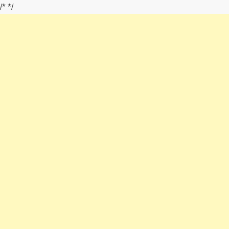
/*
*/