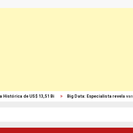
istórica de US$ 13,51 Bi
Big Data: Especialista revela vant