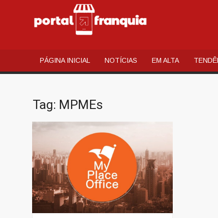
PORT
Portal de
Notícias e
FRAN
Conteúdos
PÁGINA INICIAL
NOTÍCIAS
EM ALTA
TENDÊ
Relacionados
ao mundo do
Franchising
Brasileiro
Tag:
MPMEs