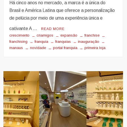
Há cinco anos no mercado, a marca é a única do
Brasil e América Latina que oferece a personalização
de pelúcia por meio de uma experiência única e
cativante A …
READ MORE
crescimento
criamigos
expansão
franchise
franchising
franquia
franquias
inauguração
manaus
novidade
portal franquia
primeira loja