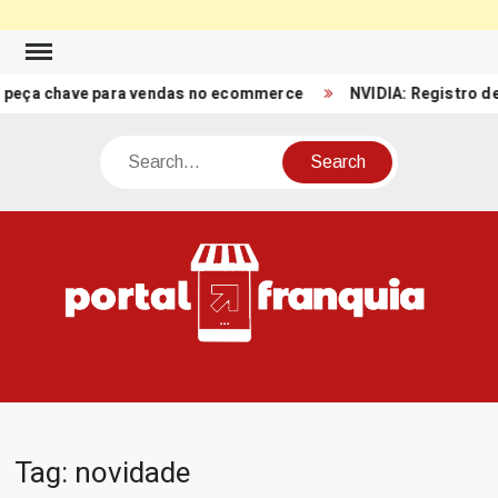
Skip
to
chave para vendas no ecommerce
NVIDIA: Registro de Receita
content
Search
PO
Porta
FRA
Notíci
Conte
Relacio
ao mun
Franch
Tag:
novidade
Brasil