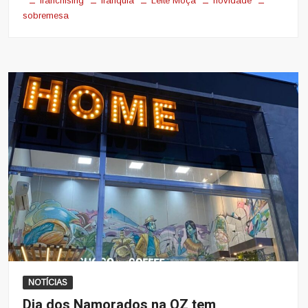
franchising
franquia
Leite Moça
novidade
sobremesa
NOTÍCIAS
Dia dos Namorados na OZ tem