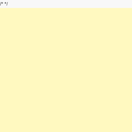
/*
*/