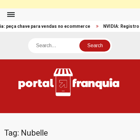
Skip
to
eça chave para vendas no ecommerce
NVIDIA: Registro de Rec
content
Search
PO
Porta
FRA
Notíci
Conte
Relacio
ao mun
Franch
Tag:
Nubelle
Brasil