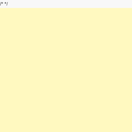
/*
*/