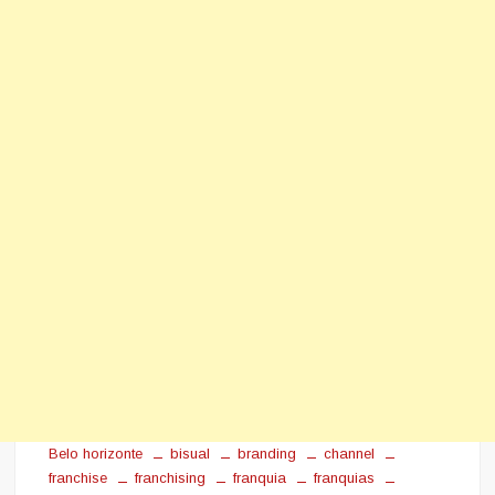
Belo horizonte
bisual
branding
channel
franchise
franchising
franquia
franquias