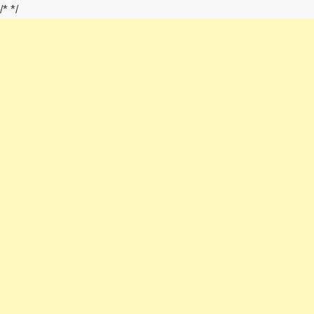
/*
*/