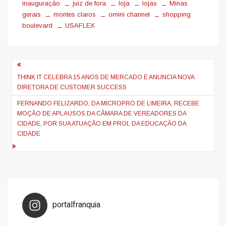
inauguração
juiz de fora
loja
lojas
Minas
gerais
montes claros
omini channel
shopping
boulevard
USAFLEX
Navegação
de
THINK IT CELEBRA 15 ANOS DE MERCADO E ANUNCIA NOVA
DIRETORA DE CUSTOMER SUCCESS
Post
FERNANDO FELIZARDO, DA MICROPRO DE LIMEIRA, RECEBE
MOÇÃO DE APLAUSOS DA CÂMARA DE VEREADORES DA
CIDADE, POR SUA ATUAÇÃO EM PROL DA EDUCAÇÃO DA
CIDADE
portalfranquia