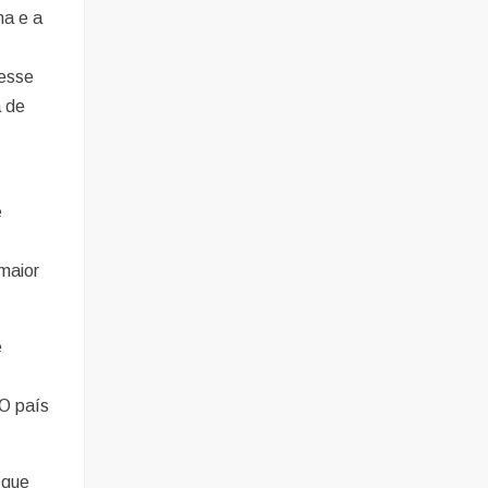
ma e a
desse
a de
e
maior
e
 O país
 que