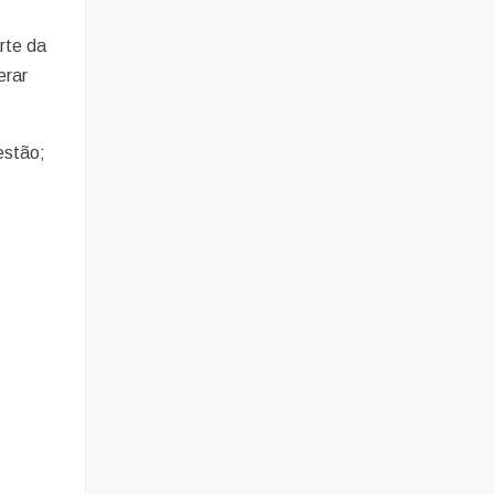
rte da
erar
estão;