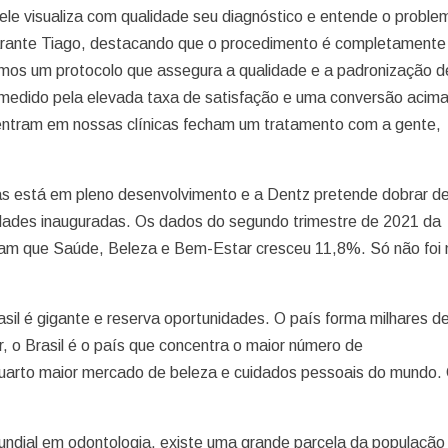
le visualiza com qualidade seu diagnóstico e entende o proble
garante Tiago, destacando que o procedimento é completamente
emos um protocolo que assegura a qualidade e a padronização 
 medido pela elevada taxa de satisfação e uma conversão acim
entram em nossas clínicas fecham um tratamento com a gente,
as está em pleno desenvolvimento e a Dentz pretende dobrar d
idades inauguradas. Os dados do segundo trimestre de 2021 da
tram que Saúde, Beleza e Bem-Estar cresceu 11,8%. Só não foi 
il é gigante e reserva oportunidades. O país forma milhares d
, o Brasil é o país que concentra o maior número de
uarto maior mercado de beleza e cuidados pessoais do mundo.
ndial em odontologia, existe uma grande parcela da população