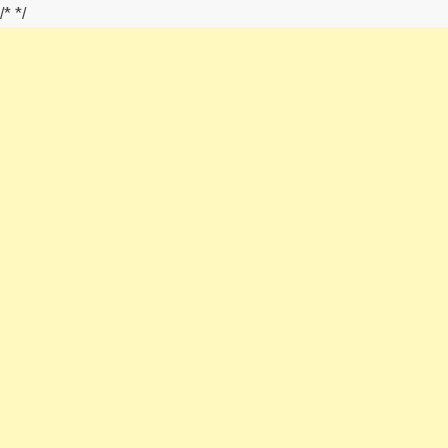
/*
*/