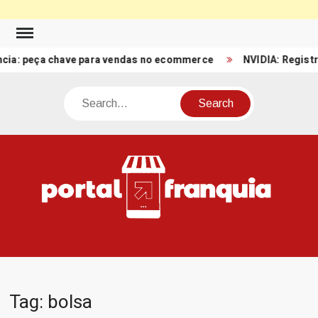
Skip
to
: peça chave para vendas no ecommerce
NVIDIA: Registro de 
content
Search
PO
Porta
FRA
Notíci
Conte
Relacio
ao mun
Franch
Tag:
bolsa
Brasil