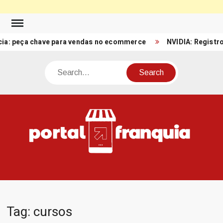
Skip
to
eça chave para vendas no ecommerce
NVIDIA: Registro de Rec
content
Search
PO
Porta
FRA
Notíci
Conte
Relacio
ao mun
Franch
Tag:
cursos
Brasil