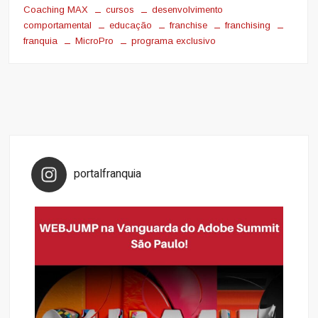
Coaching MAX
cursos
desenvolvimento
comportamental
educação
franchise
franchising
franquia
MicroPro
programa exclusivo
portalfranquia