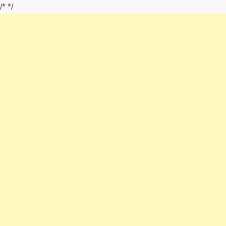
/*
*/