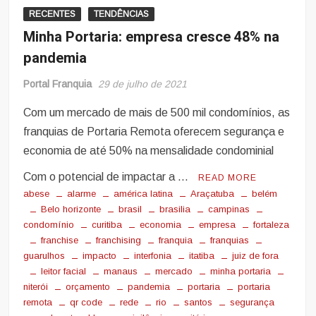
RECENTES
TENDÊNCIAS
Minha Portaria: empresa cresce 48% na
pandemia
Portal Franquia
29 de julho de 2021
Com um mercado de mais de 500 mil condomínios, as
franquias de Portaria Remota oferecem segurança e
economia de até 50% na mensalidade condominial
Com o potencial de impactar a …
READ MORE
abese
alarme
américa latina
Araçatuba
belém
Belo horizonte
brasil
brasilia
campinas
condomínio
curitiba
economia
empresa
fortaleza
franchise
franchising
franquia
franquias
guarulhos
impacto
interfonia
itatiba
juiz de fora
leitor facial
manaus
mercado
minha portaria
niterói
orçamento
pandemia
portaria
portaria
remota
qr code
rede
rio
santos
segurança