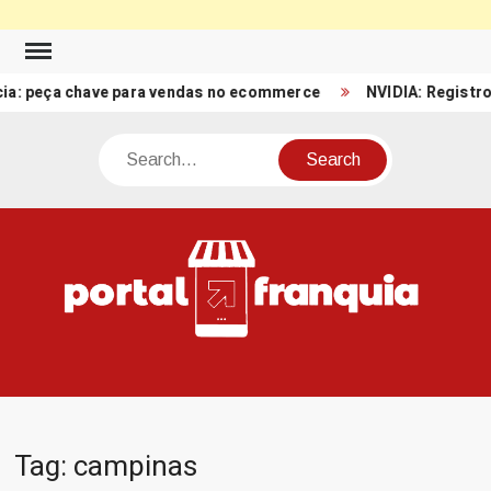
Skip
to
ça chave para vendas no ecommerce
NVIDIA: Registro de Rece
content
Search
PO
Porta
FRA
Notíci
Conte
Relacio
ao mun
Franch
Tag:
campinas
Brasil