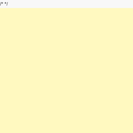
/*
*/