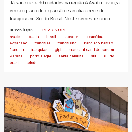
Já são quase 30 unidades na região A Avatim avança
em seu plano de expansão e amplia a rede de
franquias no Sul do Brasil. Neste semestre cinco
novas lojas …
READ MORE
avatim
bahia
brasil
caçador
cosmética
expansão
franchise
franchising
francisco beltrão
franquia
franquias
gigi
marechal candido rondon
Paraná
porto alegre
santa catarina
sul
sul do
brasil
toledo