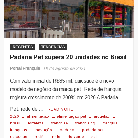
RECENTES
TENDÊNCIAS
Padaria Pet supera 20 unidades no Brasil
Portal Franquia
18 de agosto de 2021
Com valor inicial de R$85 mil, quiosque é o novo
modelo de negócio da marca pet; Rede de franquia
registra crescimento de 200% em 2020 A Padaria
Pet, rede de …
READ MORE
2020
alimentação
alimentação pet
arquelau
brasil
fortaleza
franchise
franchising
franquia
franquias
inovação
padaria
padaria pet
quiosque
recife
rede
rio verde
sul