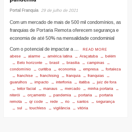
Portal Franquia
29 de julho de 2021
Com um mercado de mais de 500 mil condomínios, as
franquias de Portaria Remota oferecem segurança e
economia de até 50% na mensalidade condominial
Com o potencial de impactar a …
READ MORE
abese
alarme
américa latina
Araçatuba
belém
Belo horizonte
brasil
brasilia
campinas
condomínio
curitiba
economia
empresa
fortaleza
franchise
franchising
franquia
franquias
guarulhos
impacto
interfonia
itatiba
juiz de fora
leitor facial
manaus
mercado
minha portaria
niterói
orçamento
pandemia
portaria
portaria
remota
qr code
rede
rio
santos
segurança
sul
touchless
vigilância
vitória