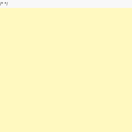
/*
*/