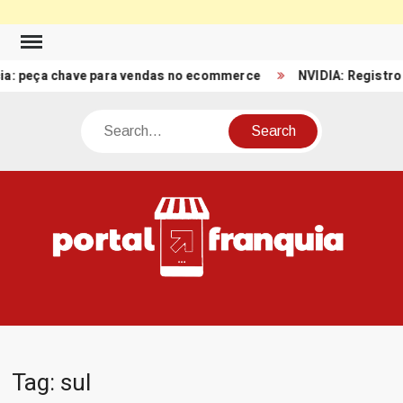
Skip
to
ça chave para vendas no ecommerce
NVIDIA: Registro de Rece
content
Search
PO
Porta
FRA
Notíci
Conte
Relacio
ao mun
Franch
Tag:
sul
Brasil