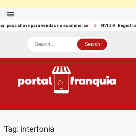
Skip
to
eça chave para vendas no ecommerce
NVIDIA: Registro de Rec
content
Search
PO
Porta
FRA
Notíci
Conte
Relacio
ao mun
Franch
Tag:
interfonia
Brasil