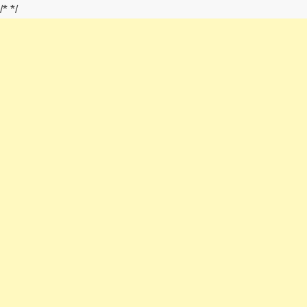
/*
*/