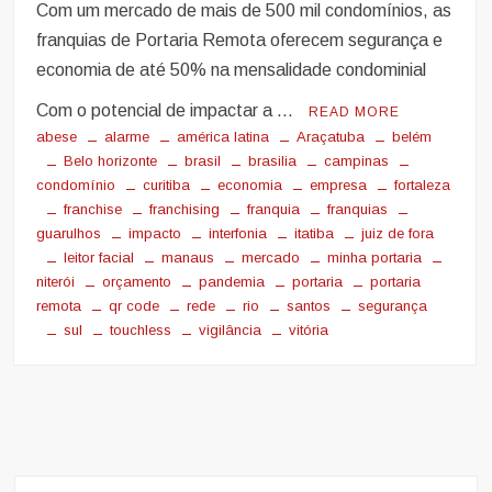
Com um mercado de mais de 500 mil condomínios, as
franquias de Portaria Remota oferecem segurança e
economia de até 50% na mensalidade condominial
Com o potencial de impactar a …
READ MORE
abese
alarme
américa latina
Araçatuba
belém
Belo horizonte
brasil
brasilia
campinas
condomínio
curitiba
economia
empresa
fortaleza
franchise
franchising
franquia
franquias
guarulhos
impacto
interfonia
itatiba
juiz de fora
leitor facial
manaus
mercado
minha portaria
niterói
orçamento
pandemia
portaria
portaria
remota
qr code
rede
rio
santos
segurança
sul
touchless
vigilância
vitória